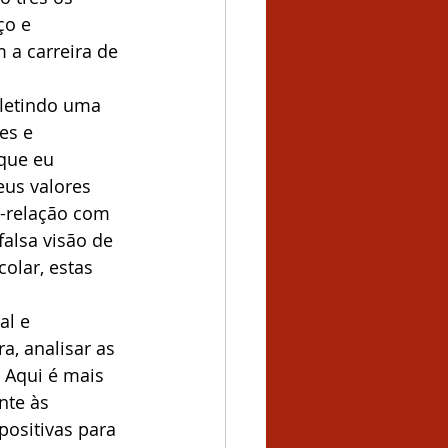
ço e 
 a carreira de 
fletindo uma 
es e 
 que eu 
us valores 
r-relação com 
alsa visão de 
olar, estas 
al e 
a, analisar as 
 Aqui é mais 
nte às 
ositivas para 