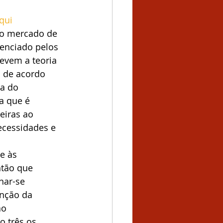
qui
 o mercado de 
enciado pelos 
revem a teoria 
 de acordo 
a do 
a que é 
eiras ao 
ecessidades e 
e às 
tão que 
ar-se 
nção da 
ao 
o três os 