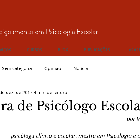
eiçoamento em Psicologia Escolar
VIÇOS
CURSOS
BLOG
PUBLICAÇÕES
LIVRAR
Sem categoria
Opinião
Notícia
de dez. de 2017
4 min de leitura
ra de Psicólogo Escol
por V
psicóloga clínica e escolar, mestre em Psicologia e 