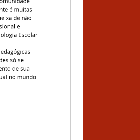
 comunidade 
nte é muitas 
eixa de não 
ional e 
ologia Escolar 
 
pedagógicas 
des só se 
ento de sua 
tual no mundo 