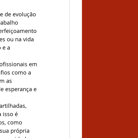
e de evolução 
rabalho 
erfeiçoamento 
es ou na vida 
 e a 
ofissionais em 
fios como a 
m as 
de esperança e 
rtilhadas, 
 isso é 
cos, como 
sua própria 