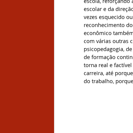
escola, reforçando 
escolar e da direçã
vezes esquecido ou
reconhecimento do n
econômico também s
com várias outras c
psicopedagogia, de
de formação contin
torna real e factív
carreira, até porq
do trabalho, porq