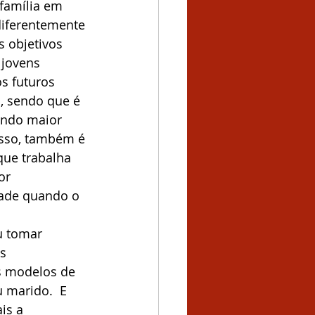
família em 
diferentemente 
 objetivos 
jovens 
s futuros 
, sendo que é 
ando maior 
isso, também é 
ue trabalha 
or 
ade quando o 
u tomar 
s 
s modelos de 
 marido.  E 
is a 