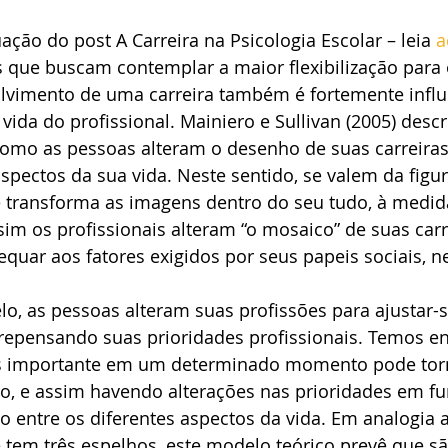
ação do post A Carreira na Psicologia Escolar – leia 
a
 que buscam contemplar a maior flexibilização para
olvimento de uma carreira também é fortemente influ
 vida do profissional. Mainiero e Sullivan (2005) desc
como as pessoas alteram o desenho de suas carreiras
spectos da sua vida. Neste sentido, se valem da figur
e transforma as imagens dentro do seu tudo, à medid
m os profissionais alteram “o mosaico” de suas carr
quar aos fatores exigidos por seus papeis sociais, n
, as pessoas alteram suas profissões para ajustar-s
repensando suas prioridades profissionais. Temos en
is importante em um determinado momento pode torn
o, e assim havendo alterações nas prioridades em fu
o entre os diferentes aspectos da vida. Em analogia 
 tem três espelhos, este modelo teórico prevê que sã