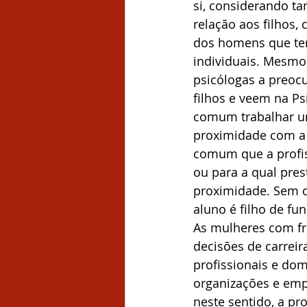
si, considerando t
relação aos filhos,
dos homens que ten
individuais. Mesmo
psicólogas a preoc
filhos e veem na Ps
comum trabalhar um
proximidade com a 
comum que a profis
ou para a qual pre
proximidade. Sem c
aluno é filho de fu
As mulheres com fre
decisões de carreir
profissionais e do
organizações e emp
neste sentido, a pr