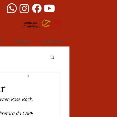
Instituição
Credenciada
IA
CONTATO
ALUNO EAD
ar
ivien Rose Böck,
diretora do CAPE