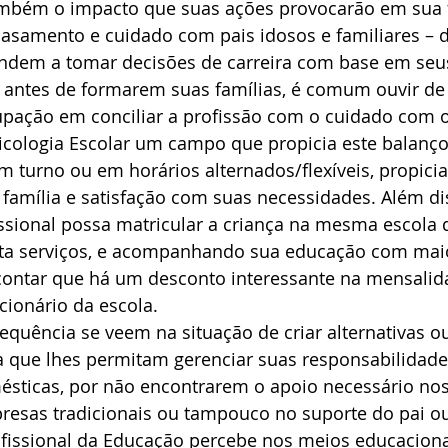
ambém o impacto que suas ações provocarão em sua 
 casamento e cuidado com pais idosos e familiares – 
dem a tomar decisões de carreira com base em seus
 antes de formarem suas famílias, é comum ouvir de 
upação em conciliar a profissão com o cuidado com o
icologia Escolar um campo que propicia este balanço
 turno ou em horários alternados/flexíveis, propici
família e satisfação com suas necessidades. Além d
sional possa matricular a criança na mesma escola q
sta serviços, e acompanhando sua educação com mai
ontar que há um desconto interessante na mensalid
ncionário da escola.
quência se veem na situação de criar alternativas o
a que lhes permitam gerenciar suas responsabilidade
mésticas, por não encontrarem o apoio necessário no
resas tradicionais ou tampouco no suporte do pai ou
ofissional da Educação percebe nos meios educaciona