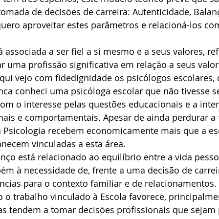
omada de decisões de carreira: Autenticidade, Balan
uero aproveitar estes parâmetros e relacioná-los com
á associada a ser fiel a si mesmo e a seus valores, re
r uma profissão significativa em relação a seus valor
 aqui vejo com fidedignidade os psicólogos escolares,
nca conheci uma psicóloga escolar que não tivesse se
om o interesse pelas questões educacionais e a inte
nais e comportamentais. Apesar de ainda perdurar a f
a Psicologia recebem economicamente mais que a esc
anecem vinculadas a esta área.
nço está relacionado ao equilíbrio entre a vida pesso
bém à necessidade de, frente a uma decisão de carreir
cias para o contexto familiar e de relacionamentos. 
mo o trabalho vinculado à Escola favorece, principalme
as tendem a tomar decisões profissionais que sejam p