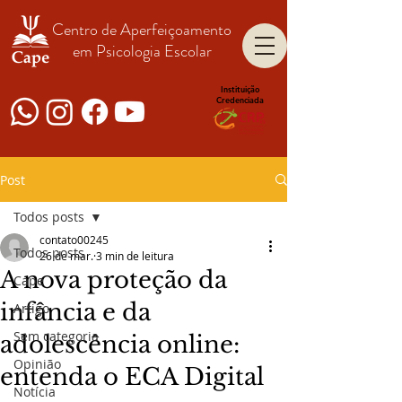
Centro de Aperfeiçoamento
em Psicologia Escolar
Instituição
Credenciada
Post
Todos posts
contato00245
Todos posts
26 de mar.
3 min de leitura
A nova proteção da
Cape
infância e da
Artigo
Sem categoria
adolescência online:
Opinião
entenda o ECA Digital
Notícia