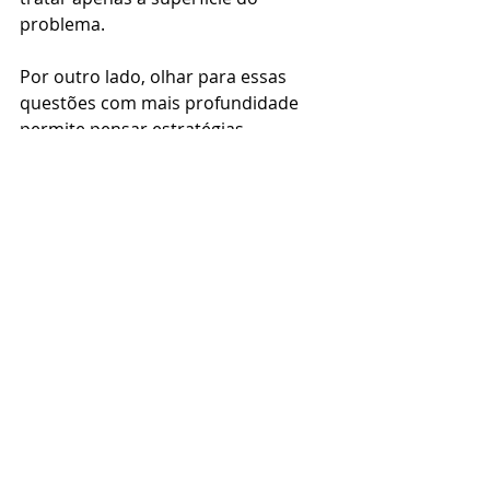
problema.
Por outro lado, olhar para essas 
questões com mais profundidade 
permite pensar estratégias 
educativas mais consistentes, que 
não se limitem à proibição ou ao 
controle, mas que incluam diálogo, 
reflexão e construção de autonomia.
Formação e aprofundamento no 
tema
O curso 
EAD Prevenção dos Riscos 
da Internet na Infância e 
Adolescência
, do CAPE, aprofunda 
exatamente essas questões. A 
proposta é oferecer uma 