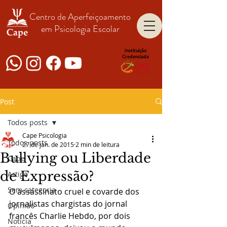
Centro de Aperfeiçoamento
em Psicologia Escolar
Instituição
Credenciada
Post
Todos posts
Cape Psicologia
Todos posts
27 de jan. de 2015
2 min de leitura
Bullying ou Liberdade
Cape
de Expressão?
Artigo
Sem categoria
O assassinato cruel e covarde dos 
jornalistas chargistas do jornal 
Opinião
francês Charlie Hebdo, por dois 
Notícia