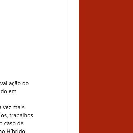
valiação do 
rado em 
a vez mais 
os, trabalhos 
o caso de 
o Híbrido, 