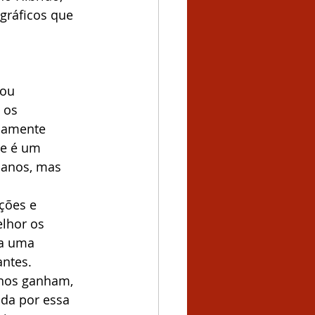
ráficos que 
ou 
 os 
icamente 
se é um 
 anos, mas 
ções e 
lhor os 
za uma 
ntes. 
anos ganham, 
da por essa 