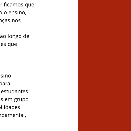
erificamos que 
o o ensino, 
nças nos 
ao longo de 
des que 
sino 
para 
 estudantes. 
es em grupo 
ilidades 
ndamental, 