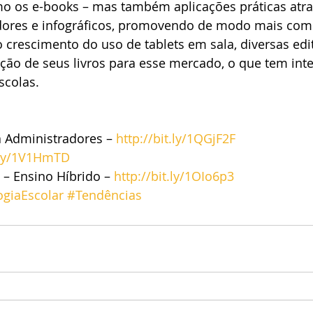
o os e-books – mas também aplicações práticas atrav
ores e infográficos, promovendo de modo mais comp
crescimento do uso de tablets em sala, diversas edi
ção de seus livros para esse mercado, o que tem inte
scolas.
 Administradores – 
http://bit.ly/1QGjF2F
t.ly/1V1HmTD
 Ensino Híbrido – 
http://bit.ly/1OIo6p3
ogiaEscolar
#Tendências