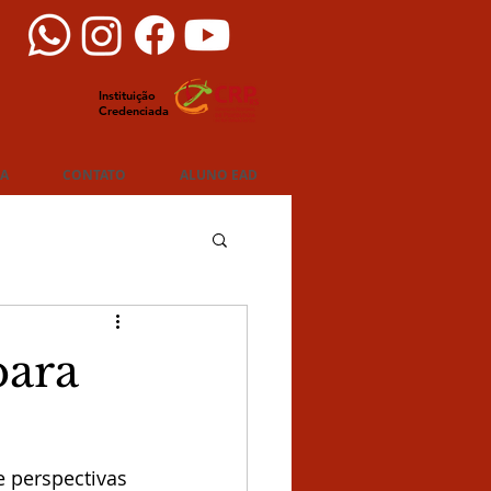
Instituição
Credenciada
IA
CONTATO
ALUNO EAD
para
 perspectivas 