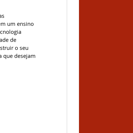
as 
 em um ensino 
ecnologia 
ade de 
truir o seu 
a que desejam 