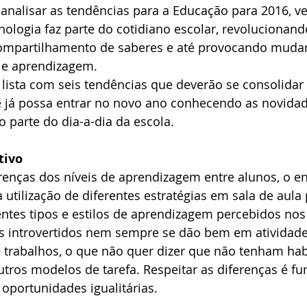
analisar as tendências para a Educação para 2016, v
nologia faz parte do cotidiano escolar, revolucionand
ompartilhamento de saberes e até provocando muda
 e aprendizagem.
ista com seis tendências que deverão se consolidar 
ê já possa entrar no novo ano conhecendo as novida
 parte do dia-a-dia da escola.
tivo
renças dos níveis de aprendizagem entre alunos, o en
 utilização de diferentes estratégias em sala de aula 
ntes tipos e estilos de aprendizagem percebidos nos
s introvertidos nem sempre se dão bem em atividad
 trabalhos, o que não quer dizer que não tenham hab
tros modelos de tarefa. Respeitar as diferenças é fu
portunidades igualitárias.