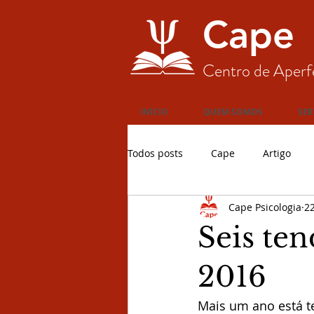
Cape
Centro de Aperf
INÍCIO
QUEM SOMOS
SER
Todos posts
Cape
Artigo
Cape Psicologia
22
Seis te
2016
Mais um ano está t