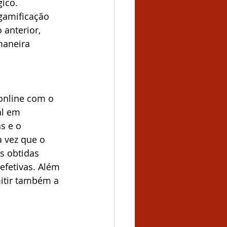
ico.
gamificação 
anterior, 
maneira 
online com o 
al em 
s e o 
a vez que o 
 obtidas 
efetivas. Além 
itir também a 