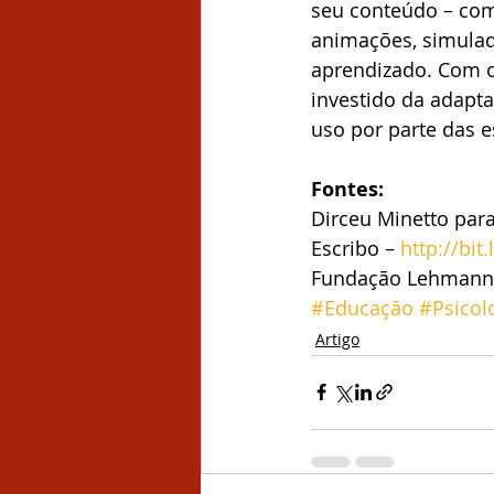
seu conteúdo – com
animações, simulad
aprendizado. Com o 
investido da adapta
uso por parte das e
Fontes:
Dirceu Minetto para
Escribo – 
http://bi
Fundação Lehmann –
#Educação
#Psicol
Artigo