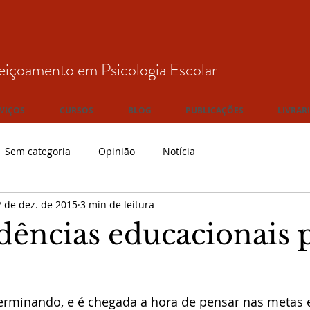
eiçoamento em Psicologia Escolar
VIÇOS
CURSOS
BLOG
PUBLICAÇÕES
LIVRAR
Sem categoria
Opinião
Notícia
 de dez. de 2015
3 min de leitura
ndências educacionais 
erminando, e é chegada a hora de pensar nas metas e