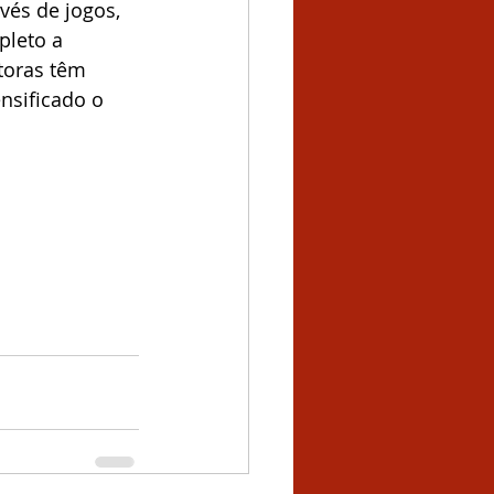
és de jogos, 
leto a 
toras têm 
nsificado o 