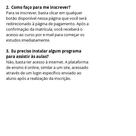
2. Como faço para me inscrever?
Para se inscrever, basta clicar em qualquer
botão disponível nessa página que você será
redirecionado à página de pagamento. Após a
confirmação da matrícula, você receberá o
acesso ao curso por e-mail para começar os
estudos imediatamente.
3. Eu preciso instalar algum programa
para assistir às aulas?
Não, basta ter acesso à internet. A plataforma
de ensino é online, similar a um site, acessado
através de um login específico enviado ao
aluno após a realização da inscrição.
4. Posso realizar mais de um curso ao
mesmo tempo?
Sim. Recomendamos que o aluno dedique
cerca de 3 horas por aula, portanto pode
frequentar o número de cursos que desejar de
acordo com sua disponibilidade.
5. Se eu tiver alguma dúvida sobre o
conteúdo ou o acesso ao curso, como posso