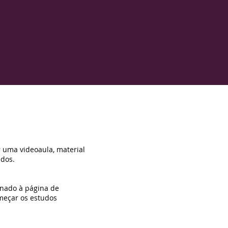
r uma videoaula, material
idos.
onado à página de
meçar os estudos