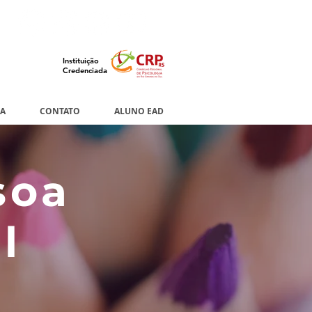
Instituição
Credenciada
IA
CONTATO
ALUNO EAD
soa
l