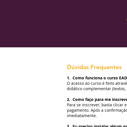
Dúvidas Frequentes
1. Como funciona o curso EAD
O acesso ao curso é feito atra
didático complementar (textos, 
2. Como faço para me inscrev
Para se inscrever, basta clica
pagamento. Após a confirmação 
imediatamente.
3. Eu preciso instalar algum p