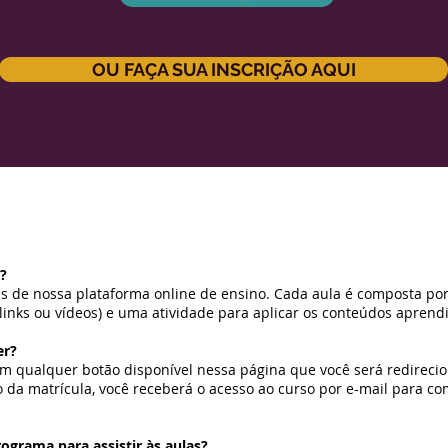
OU FAÇA SUA INSCRIÇÃO AQUI
?
vés de nossa plataforma online de ensino. Cada aula é composta po
links ou vídeos) e uma atividade para aplicar os conteúdos aprend
er?
r em qualquer botão disponível nessa página que você será redireci
da matrícula, você receberá o acesso ao curso por e-mail para co
rograma para assistir às aulas?