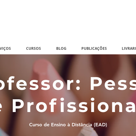
eiçoamento em Psicologia Escolar
VIÇOS
CURSOS
BLOG
PUBLICAÇÕES
LIVRAR
ofessor: Pes
e Profissiona
Curso de Ensino à Distância (EAD)