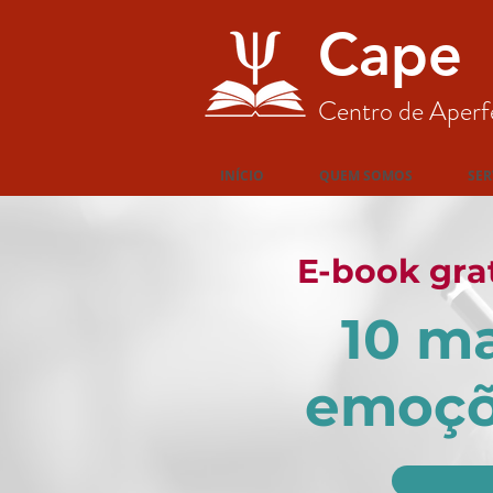
Cape
Centro de Aperf
INÍCIO
QUEM SOMOS
SER
E-book gra
10 ma
emoçõe