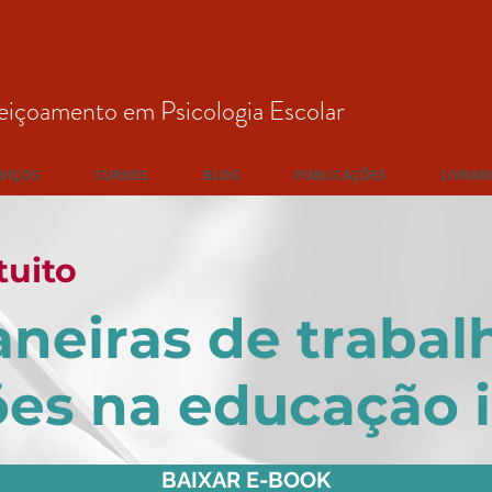
eiçoamento em Psicologia Escolar
VIÇOS
CURSOS
BLOG
PUBLICAÇÕES
LIVRAR
tuito
neiras de trabal
s na educação i
BAIXAR E-BOOK