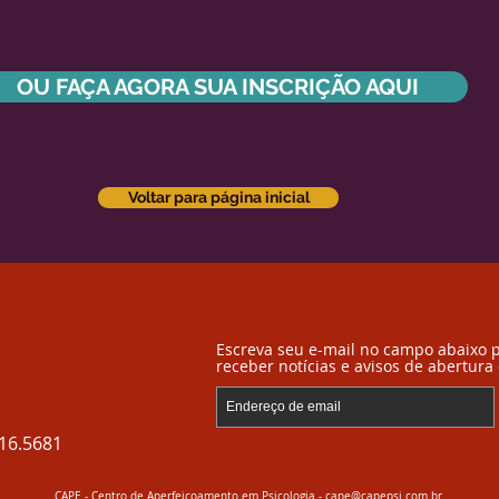
OU FAÇA AGORA SUA INSCRIÇÃO AQUI
Voltar para página inicial
Escreva seu e-mail no campo abaixo 
receber notícias e avisos de abertura
516.5681
CAPE - Centro de Aperfeiçoamento em Psicologia -
cape@capepsi.com.br