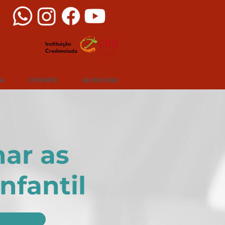
Instituição
Credenciada
IA
CONTATO
ALUNO EAD
har as
nfantil