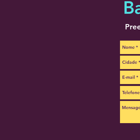
B
Pree