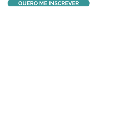
QUERO ME INSCREVER
Mais Informações
Preencha os campos abaixo e
entre em contato: