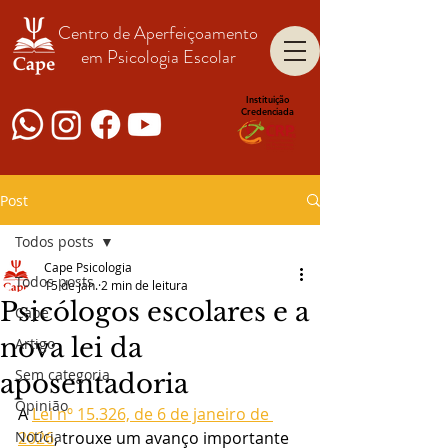
Centro de Aperfeiçoamento
em Psicologia Escolar
Instituição
Credenciada
Post
Todos posts
Cape Psicologia
Todos posts
15 de jan.
2 min de leitura
Psicólogos escolares e a
Cape
nova lei da
Artigo
Sem categoria
aposentadoria
Opinião
A 
Lei nº 15.326, de 6 de janeiro de 
Notícia
2026
, trouxe um avanço importante 