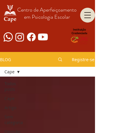
Centro de Aperfeiçoamento
em Psicologia Escolar
Instituição
Credenciada
BLOG
Registre-se
Cape
Todos
posts
Cape
Artigo
Sem
categoria
Opinião