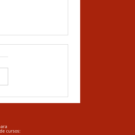
usão de Alunos
stas: Caminhos para
 Escola Acolhedora
para
 de cursos: