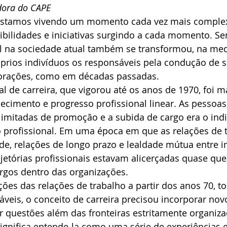
dora do CAPE
tamos vivendo um momento cada vez mais complexo
bilidades e iniciativas surgindo a cada momento. Se
nal na sociedade atual também se transformou, na me
prios indivíduos os responsáveis pela condução de su
porações, como em décadas passadas.
l de carreira, que vigorou até os anos de 1970, foi m
uecimento e progresso profissional linear. As pesso
limitadas de promoção e a subida de cargo era o ind
profissional. Em uma época em que as relações de t
e, relações de longo prazo e lealdade mútua entre i
ajetórias profissionais estavam alicerçadas quase que
rgos dentro das organizações.
es das relações de trabalho a partir dos anos 70, t
stáveis, o conceito de carreira precisou incorporar no
 questões além das fronteiras estritamente organizac
 significa entende-la como uma série de experiências e