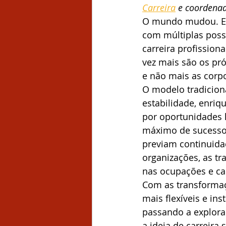
Carreira
 e coordena
O mundo mudou. Es
com múltiplas possi
carreira profissio
vez mais são os pró
e não mais as cor
O modelo tradiciona
estabilidade, enriq
por oportunidades 
máximo de sucesso 
previam continuidad
organizações, as tr
nas ocupações e ca
Com as transformaçõ
mais flexíveis e in
passando a explorar
a ideia de carreira