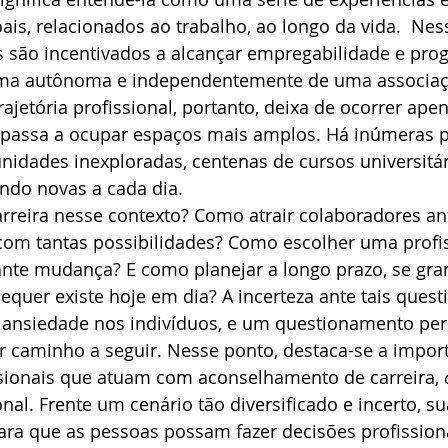
is, relacionados ao trabalho, ao longo da vida.  Nes
s são incentivados a alcançar empregabilidade e pro
orma autônoma e independentemente de uma associa
ajetória profissional, portanto, deixa de ocorrer apen
 passa a ocupar espaços mais amplos. Há inúmeras p
idades inexploradas, centenas de cursos universitár
indo novas a cada dia.
reira nesse contexto? Como atrair colaboradores an
e com tantas possibilidades? Como escolher uma prof
te mudança? E como planejar a longo prazo, se gran
sequer existe hoje em dia? A incerteza ante tais ques
 ansiedade nos indivíduos, e um questionamento pe
r caminho a seguir. Nesse ponto, destaca-se a impor
ssionais que atuam com aconselhamento de carreira, 
onal. Frente um cenário tão diversificado e incerto, s
ara que as pessoas possam fazer decisões profission