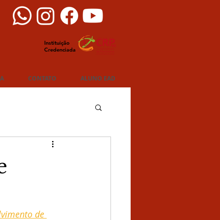
Instituição
Credenciada
IA
CONTATO
ALUNO EAD
e
lvimento de 