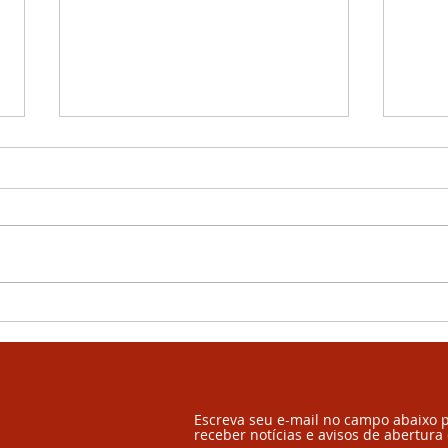
Principais Cuidados da
Incl
Orientação Profissional
Auti
no Ensino Médio
uma
Escreva seu e-mail no campo abaixo 
receber notícias e avisos de abertura