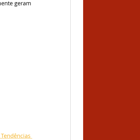
mente geram 
 Tendências 