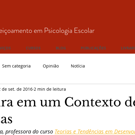
eiçoamento em Psicologia Escolar
VIÇOS
CURSOS
BLOG
PUBLICAÇÕES
LIVRAR
Sem categoria
Opinião
Notícia
 de set. de 2016
2 min de leitura
ira em um Contexto d
zas
a, professora do curso 
Teorias e Tendências em Desenvo