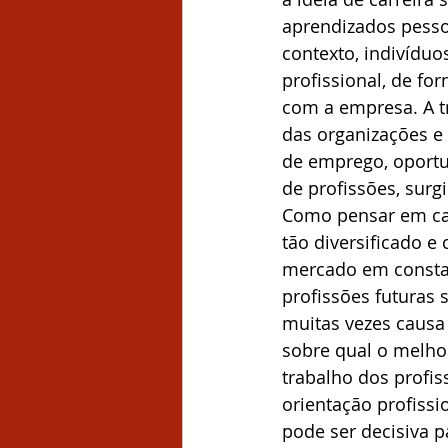
aprendizados pessoa
contexto, indivíduo
profissional, de f
com a empresa. A tr
das organizações e
de emprego, oportun
de profissões, surg
Como pensar em car
tão diversificado 
mercado em constan
profissões futuras 
muitas vezes causa
sobre qual o melho
trabalho dos profi
orientação profissi
pode ser decisiva p