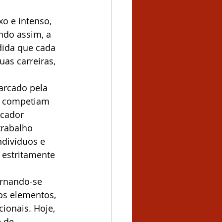
 e intenso, 
ndo assim, a 
dida que cada 
as carreiras, 
arcado pela 
as competiam 
icador 
rabalho 
ndivíduos e 
 estritamente 
ornando-se 
vos elementos, 
ionais. Hoje, 
 de 