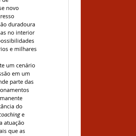
se novo 
gresso 
ção duradoura 
as no interior 
ossibilidades 
ios e milhares 
te um cenário 
issão em um 
de parte das 
tionamentos 
rmanente 
tância do 
coaching
 e 
ua atuação 
ais que as 